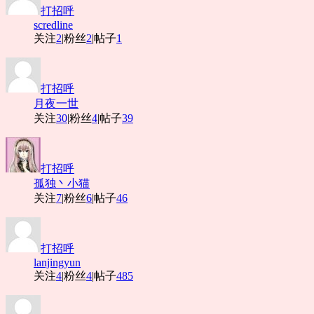
打招呼
scredline
关注
2
|
粉丝
2
|
帖子
1
打招呼
月夜一世
关注
30
|
粉丝
4
|
帖子
39
打招呼
孤独丶小猫
关注
7
|
粉丝
6
|
帖子
46
打招呼
lanjingyun
关注
4
|
粉丝
4
|
帖子
485