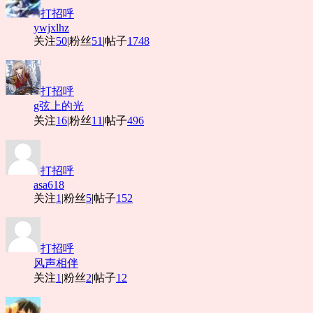
打招呼
ywjxlhz
关注
50
|
粉丝
51
|
帖子
1748
打招呼
g弦上的光
关注
16
|
粉丝
11
|
帖子
496
打招呼
asa618
关注
1
|
粉丝
5
|
帖子
152
打招呼
风声相伴
关注
1
|
粉丝
2
|
帖子
12