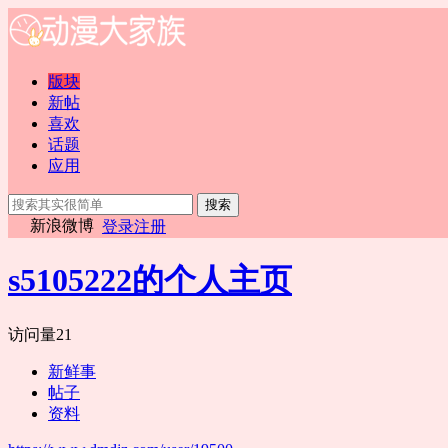
版块
新帖
喜欢
话题
应用
搜索
新浪微博
登录
注册
s5105222的个人主页
访问量
21
新鲜事
帖子
资料