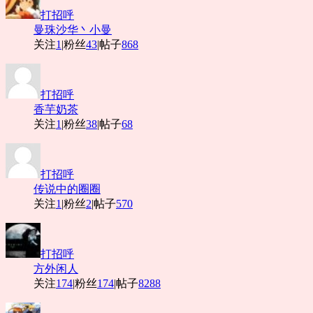
打招呼
曼珠沙华丶小曼
关注
1
|
粉丝
43
|
帖子
868
打招呼
香芋奶茶
关注
1
|
粉丝
38
|
帖子
68
打招呼
传说中的圈圈
关注
1
|
粉丝
2
|
帖子
570
打招呼
方外闲人
关注
174
|
粉丝
174
|
帖子
8288