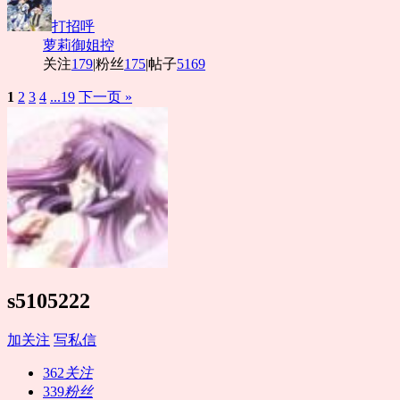
打招呼
萝莉御姐控
关注
179
|
粉丝
175
|
帖子
5169
1
2
3
4
...19
下一页 »
s5105222
加关注
写私信
362
关注
339
粉丝