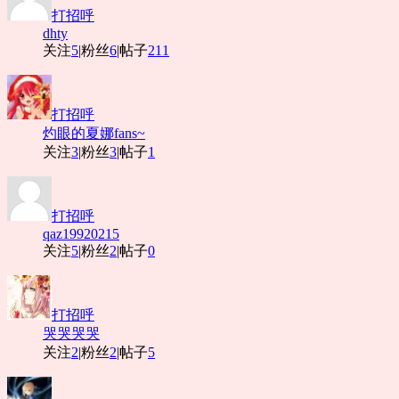
打招呼
dhty
关注
5
|
粉丝
6
|
帖子
211
打招呼
灼眼的夏娜fans~
关注
3
|
粉丝
3
|
帖子
1
打招呼
qaz19920215
关注
5
|
粉丝
2
|
帖子
0
打招呼
哭哭哭哭
关注
2
|
粉丝
2
|
帖子
5