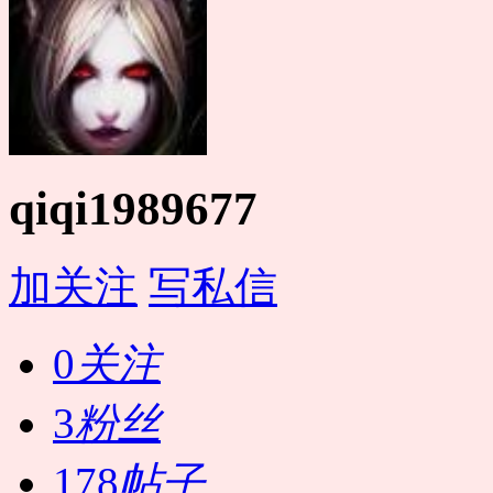
qiqi1989677
加关注
写私信
0
关注
3
粉丝
178
帖子