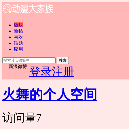
版块
新帖
喜欢
话题
应用
搜索
新浪微博
登录
注册
火舞的个人空间
访问量
7