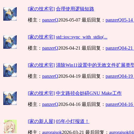
[家の技术宅]
合理使用逻辑短路
楼主：
panzerQ
2026-05-07
最后回复：
panzerQ
05-14
[家の技术宅]
std::ios::sync_with_stdio(...
楼主：
panzerQ
2026-04-21
最后回复：
panzerQ
04-21
[家の技术宅]
清除Win11设置中的无效文件扩展类
楼主：
panzerQ
2026-04-19
最后回复：
panzerQ
04-19
[家の技术宅]
中文路径会妨碍GNU Make工作
楼主：
panzerQ
2026-04-16
最后回复：
panzerQ
04-16
[家の新人屋]
05年小灯报道！
楼主：
auroraisok
2026-03-21
最后回复：
auroraisok
04