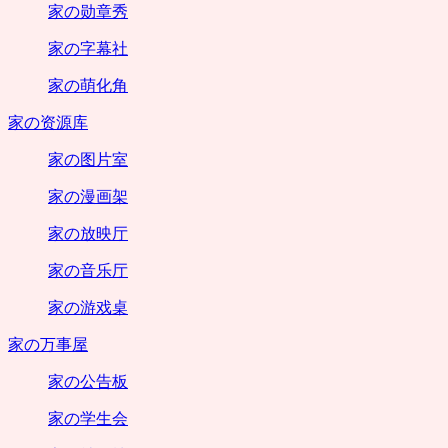
家の勋章秀
家の字幕社
家の萌化角
家の资源库
家の图片室
家の漫画架
家の放映厅
家の音乐厅
家の游戏桌
家の万事屋
家の公告板
家の学生会