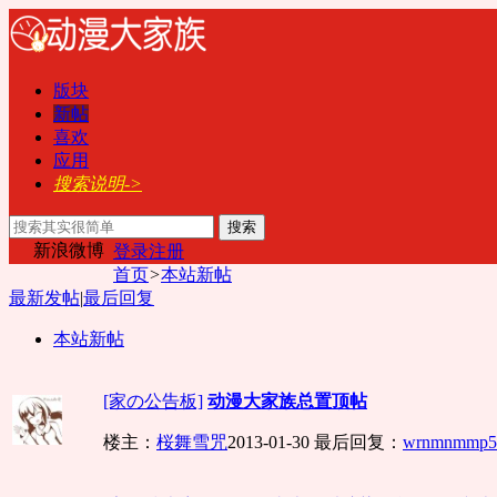
版块
新帖
喜欢
应用
搜索说明->
搜索
新浪微博
登录
注册
首页
>
本站新帖
最新发帖
|
最后回复
本站新帖
[家の公告板]
动漫大家族总置顶帖
楼主：
桜舞雪咒
2013-01-30
最后回复：
wrnmnmmp5