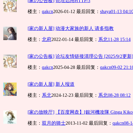
[家の公告板]
论坛启用HTTP/3
楼主：
qakcn
2026-01-12
最后回复：
shaya
01-13 04:1
[家の新人屋]
动漫大家族的新人 请多指教
楼主：
北府
2022-01-14
最后回复：
系北
11-28 15:14
[家の公告板]
论坛友情链接清理公告 [2025/9/2更新
楼主：
qakcn
2025-04-28
最后回复：
qakcn
09-02 21:1
[家の新人屋]
新人报道
楼主：
系北
2024-12-23
最后回复：
系北
08-28 08:12
[家の放映厅]
【百度网盘】[銀河機攻隊 Ginga Kikouta
楼主：
双月的骑士
2013-11-02
最后回复：
qakcn
08-1