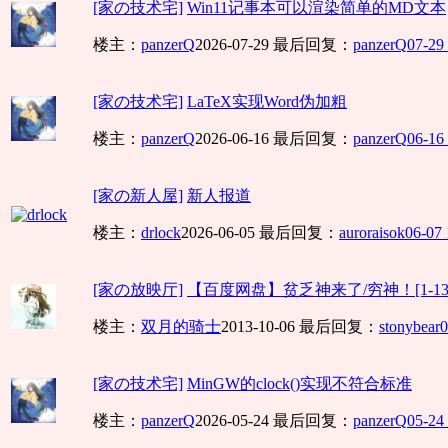
[家の技术宅]
Win11记事本可以渲染简单的MD文本
楼主：
panzerQ
2026-07-29
最后回复：
panzerQ
07-29
[家の技术宅]
LaTeX实现Word伪加粗
楼主：
panzerQ
2026-06-16
最后回复：
panzerQ
06-16
[家の新人屋]
新人报道
楼主：
drlock
2026-06-05
最后回复：
auroraisok
06-07 
[家の放映厅]
【百度网盘】贫乏神来了/穷神！[1-13][TV
楼主：
双月的骑士
2013-10-06
最后回复：
stonybear
0
[家の技术宅]
MinGW的clock()实现不符合标准
楼主：
panzerQ
2026-05-24
最后回复：
panzerQ
05-24