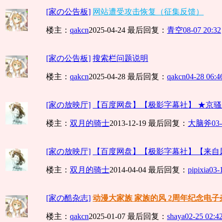
[家の公告板]
网站遭受攻击恢复（征集反馈）
楼主：
qakcn
2025-04-24
最后回复：
青空
08-07 20:32
[家の公告板]
搜索栏问题说明
楼主：
qakcn
2025-04-28
最后回复：
qakcn
04-28 06:4
[家の放映厅]
【百度网盘】【极影字幕社】 ★京骚戏画 
楼主：
双月的骑士
2013-12-19
最后回复：
大脑斧
03-
[家の放映厅]
【百度网盘】【极影字幕社】【来自风平
楼主：
双月的骑士
2014-04-04
最后回复：
pipixia
03-
[家の酷杂志]
动漫大家族 家族的风 2周年纪念电
楼主：
qakcn
2025-01-07
最后回复：
shaya
02-25 02:4