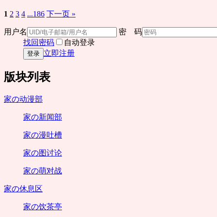
1
2
3
4
...186
下一页 »
用户名
密 码
找回密码
自动登录
立即注册
登录
版块列表
家の动漫部
家の新闻部
家の漫吐槽
家の图讨论
家の萌对战
家の休息区
家の饮茶亭