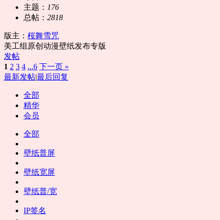
主题：
176
总帖：
2818
版主：
桜舞雪咒
美工组原创动漫壁纸发布专版
发帖
1
2
3
4
...6
下一页 »
最新发帖
|
最后回复
全部
精华
会员
全部
壁纸普屏
壁纸宽屏
壁纸普/宽
IP签名