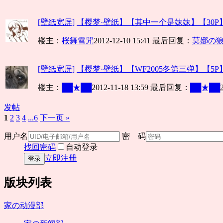
[壁纸宽屏]
【樱梦·壁纸】【其中一个是妹妹】【30P】
楼主：
桜舞雪咒
2012-12-10 15:41
最后回复：
莫娜の
[壁纸宽屏]
【樱梦·壁纸】【WF2005冬第三弹】【5P】【
楼主：
██★██
2012-11-18 13:59
最后回复：
██★██
发帖
1
2
3
4
...6
下一页 »
用户名
密 码
找回密码
自动登录
立即注册
登录
版块列表
家の动漫部