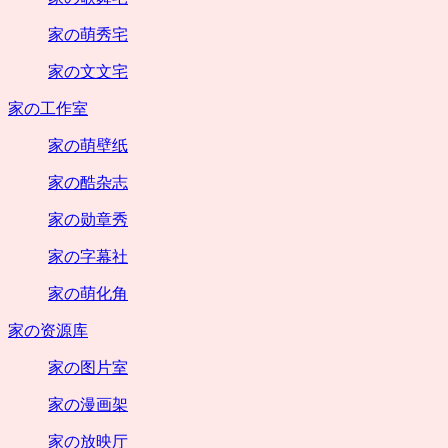
家の萌秀宅
家の文文宅
家の工作室
家の萌壁纸
家の酷杂志
家の勋章秀
家の字幕社
家の萌化角
家の资源库
家の图片室
家の漫画架
家の放映厅