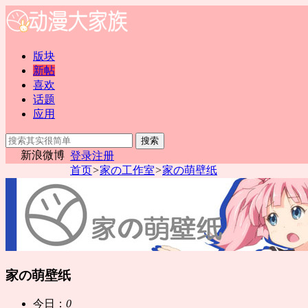
版块
新帖
喜欢
话题
应用
搜索
新浪微博
登录
注册
首页
>
家の工作室
>
家の萌壁纸
家の萌壁纸
今日：
0