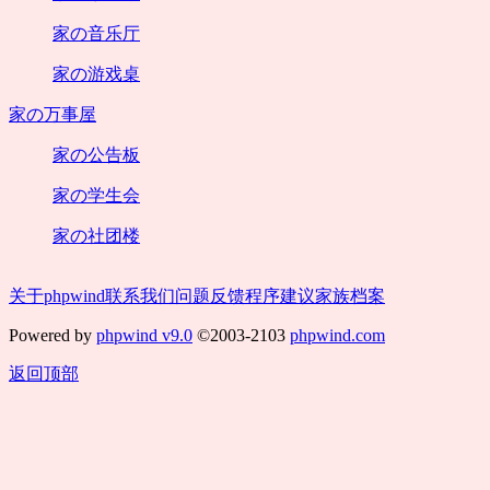
家の音乐厅
家の游戏桌
家の万事屋
家の公告板
家の学生会
家の社团楼
关于phpwind
联系我们
问题反馈
程序建议
家族档案
Powered by
phpwind v9.0
©2003-2103
phpwind.com
返回顶部