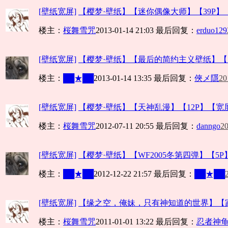
[壁纸宽屏]
【樱梦·壁纸】【迷你偶像大师】【39P】【
楼主：
桜舞雪咒
2013-01-14 21:03
最后回复：
erduo129
[壁纸宽屏]
【樱梦·壁纸】【最后的简约主义壁纸】【5P】
楼主：
██★██
2013-01-14 13:35
最后回复：
俠メ隱
20
[壁纸宽屏]
【樱梦·壁纸】【天神乱漫】【12P】【宽
楼主：
桜舞雪咒
2012-07-11 20:55
最后回复：
danngo
20
[壁纸宽屏]
【樱梦·壁纸】【WF2005冬第四弹】【5P】【
楼主：
██★██
2012-12-22 21:57
最后回复：
██★██
[壁纸宽屏]
【缘之空，俺妹，只有神知道的世界】【家
楼主：
桜舞雪咒
2011-01-01 13:22
最后回复：
忍者神