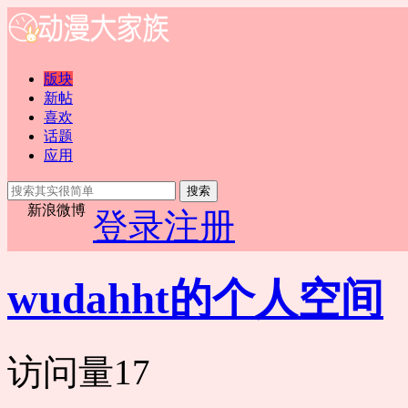
版块
新帖
喜欢
话题
应用
搜索
新浪微博
登录
注册
wudahht的个人空间
访问量
17