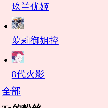
玖兰优姬
萝莉御姐控
8代火影
全部