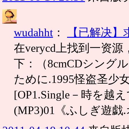
wudahht
：
【已解决】
在verycd上找到一
下：（8cmCDシング
ために.1995怪盗圣少女主题曲.
[OP1.Single－時を越
(MP3)01《ふしぎ遊戯.