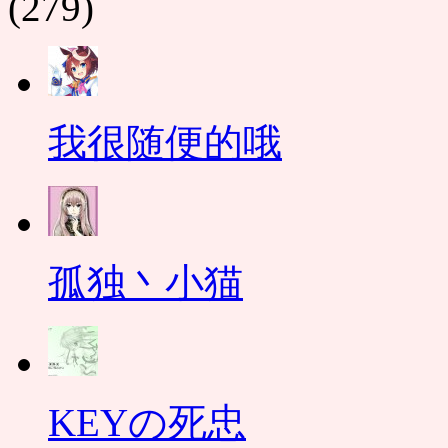
(279)
我很随便的哦
孤独丶小猫
KEYの死忠