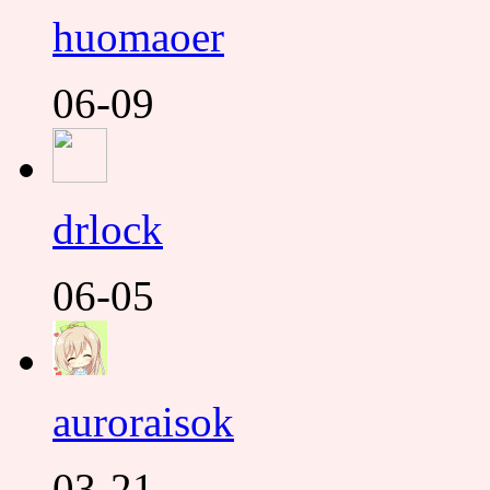
huomaoer
06-09
drlock
06-05
auroraisok
03-21