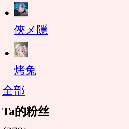
俠メ隱
烤兔
全部
Ta的粉丝