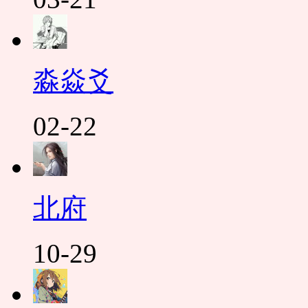
淼焱爻
02-22
北府
10-29