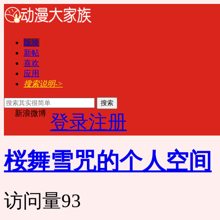
版块
新帖
喜欢
应用
搜索说明->
搜索
新浪微博
登录
注册
桜舞雪咒的个人空间
访问量
93