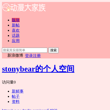
版块
新帖
喜欢
话题
应用
搜索
新浪微博
登录
注册
stonybear的个人空间
访问量
0
新鲜事
帖子
资料