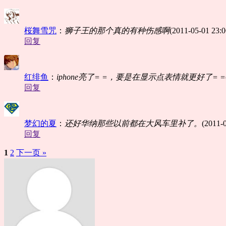
桜舞雪咒
：
狮子王的那个真的有种伤感啊
(2011-05-01 23:0
回复
红绯鱼
：
iphone亮了= =，要是在显示点表情就更好了= =
回复
梦幻的夏
：
还好华纳那些以前都在大风车里补了。
(2011-
回复
1
2
下一页 »