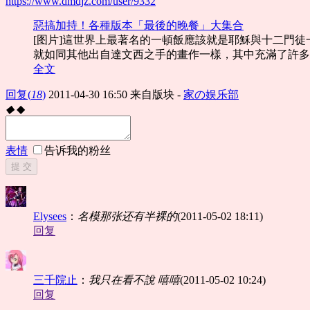
https://www.dmdjz.com/user/9332
惡搞加持！各種版本「最後的晚餐」大集合
[图片]這世界上最著名的一頓飯應該就是耶穌與十二門
就如同其他出自達文西之手的畫作一樣，其中充滿了許多
全文
回复
(
18
)
2011-04-30 16:50
来自版块 -
家の娱乐部
◆
◆
表情
告诉我的粉丝
提 交
Еlysees
：
名模那张还有半裸的
(2011-05-02 18:11)
回复
三千院止
：
我只在看不說 嘻嘻
(2011-05-02 10:24)
回复