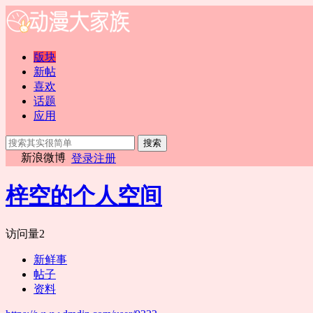
版块
新帖
喜欢
话题
应用
搜索
新浪微博
登录
注册
梓空的个人空间
访问量
2
新鲜事
帖子
资料