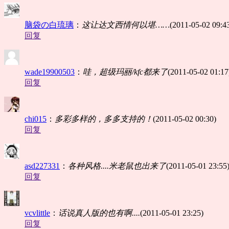
脑袋の白琉璃
：
这让达文西情何以堪……
(2011-05-02 09:4
回复
wade19900503
：
哇，超级玛丽/kfc都来了
(2011-05-02 01:17
回复
chi015
：
多彩多样的，多多支持的！
(2011-05-02 00:30)
回复
asd227331
：
各种风格....米老鼠也出来了
(2011-05-01 23:55
回复
vcvlittle
：
话说真人版的也有啊....
(2011-05-01 23:25)
回复