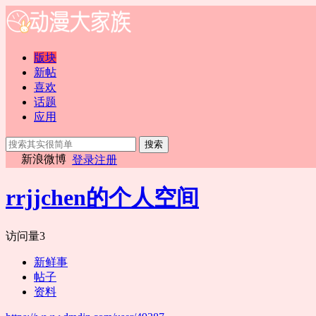
版块
新帖
喜欢
话题
应用
搜索
新浪微博
登录
注册
rrjjchen的个人空间
访问量
3
新鲜事
帖子
资料