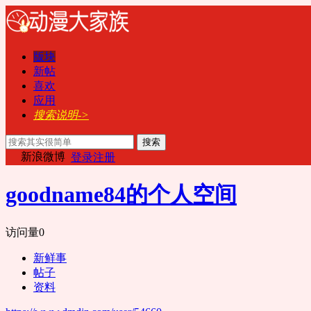
版块
新帖
喜欢
应用
搜索说明->
搜索
新浪微博
登录
注册
goodname84的个人空间
访问量
0
新鲜事
帖子
资料