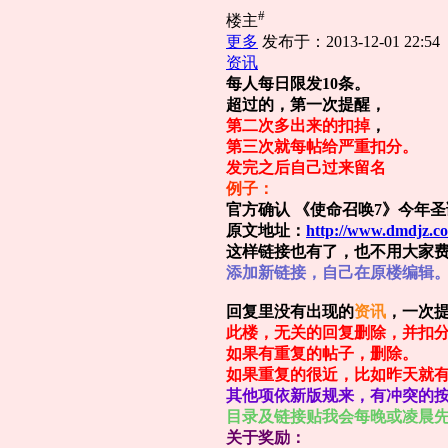
#
楼主
更多
发布于：2013-12-01 22:54
资讯
每人每日限发10条。
超过的，第一次提醒，
第二次多出来的扣掉
，
第三次就每帖给严重扣分。
发完之后自己过来留名
例子：
官方确认 《使命召唤7》今年
原文地址：
http://www.dmdjz.c
这样链接也有了，也不用大家
添加新链接，自己在原楼编
回复里没有出现的
资讯
，一次
此楼，无关的回复删除，并扣
如果有重复的帖子，删除。
如果重复的很近，比如昨天就
其他项依新版规来，有冲突的
目录及链接贴我会每晚或凌晨
关于奖励：