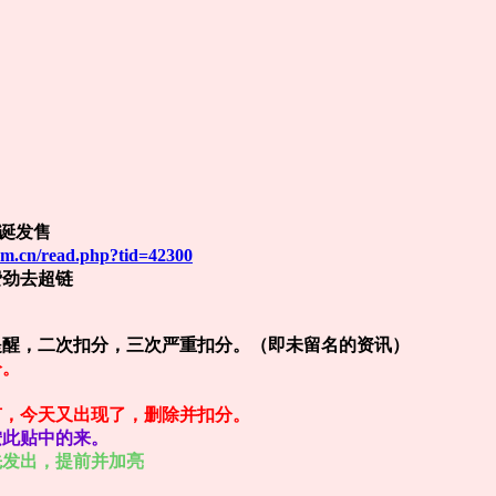
圣诞发售
om.cn/read.php?tid=42300
费劲去超链
辑。
提醒，二次扣分，三次严重扣分。（即未留名的资讯）
分。
有，今天又出现了，删除并扣分。
按此贴中的来。
先发出，提前并加亮