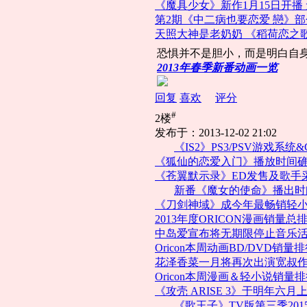
《魔具少女》新作1月15日开播
第2期《中二病也要恋爱 戀》
天照大神是老奶奶 《稻荷恋之
恐惧并不是胆小，而是明白自身
2013年春季新番动画一览
回复
喜欢
评分
#
2楼
发布于：2013-12-02 21:02
《IS2》PS3/PSV游戏系统&
《狐仙的恋爱入门》播放时间
《苍翼默示录》ED发售及歌手
新番《魔女的使命》播出时
《刀剑神域》成今年最畅销轻
2013年度ORICON漫画销量总
中岛爱宣布将无期限停止音乐
Oricon本周动画BD/DVD销量
花泽香菜一月将再次出演宽叔
Oricon本周漫画＆轻小说销量
《攻壳 ARISE 3》于明年六月
《歌王子》TV版第三季201