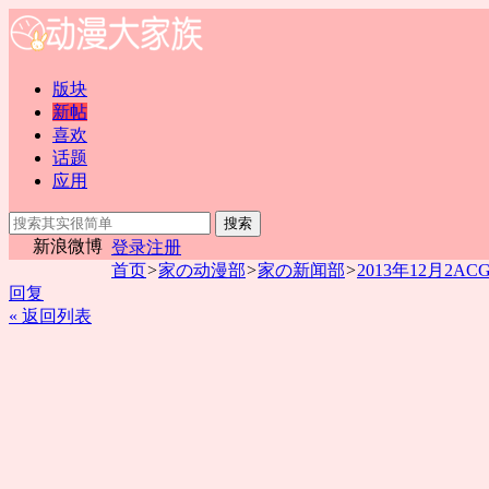
版块
新帖
喜欢
话题
应用
搜索
新浪微博
登录
注册
首页
>
家の动漫部
>
家の新闻部
>
2013年12月2
回复
« 返回列表