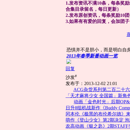
1.发布资讯不满10条，每条奖励
合集目录留名，每日更新）
2.发布原创资讯，每条奖励1
3.如果有有爱的回复，会加团子
恐惧并不是胆小，而是明白自身
2013年春季新番动画一览
回复
#
沙发
发布于：2013-12-02 21:01
ACG杂货系列第二百二十
「天才麻将少女 全国篇」新角
动画「金色时光」后期OP
日升8组机战新作《Buddy Compl
冈本伦《极黑的布伦希尔德》来
萌作《登山少女》第2期决定 泡
农高动画《银之匙》2期STAFF