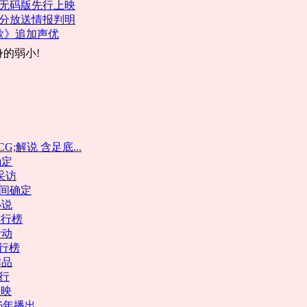
 无码版先行上映
部分放送情报判明
歌》追加声优
的弱小!
CG;解说 含足底...
确定
采访
间确定
小说
排行榜
活动
排行榜
作品
排行
上映
5年播出