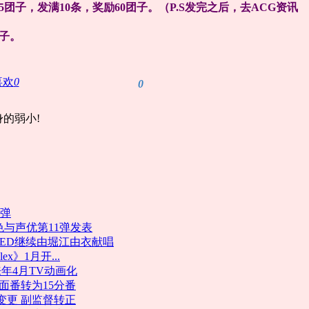
5团子，发满10条，奖励60团子。（P.S发完之后，去ACG资讯
0团子。
喜欢
0
0
的弱小!
六弹
色与声优第11弹发表
&ED继续由堀江由衣献唱
ex》1月开...
年4月TV动画化
面番转为15分番
变更 副监督转正