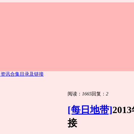
ACG资讯合集目录及链接
阅读：
1665
回复：
2
[每日地带]
20
接