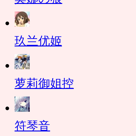
玖兰优姬
萝莉御姐控
符琴音