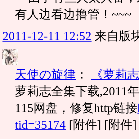
有人边看边撸管！~~~
2011-12-11 12:52
来自版块
天使の旋律
：
《萝莉志
萝莉志全集下载,2011
115网盘，修复http链接
tid=35174
[附件] [附件]