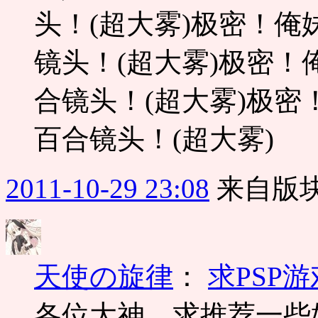
头！(超大雾)极密！俺
镜头！(超大雾)极密！
合镜头！(超大雾)极密
百合镜头！(超大雾)
2011-10-29 23:08
来自版块
天使の旋律
：
求PSP游
各位大神，求推荐一些