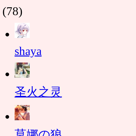
(78)
shaya
圣火之灵
莫娜の狼