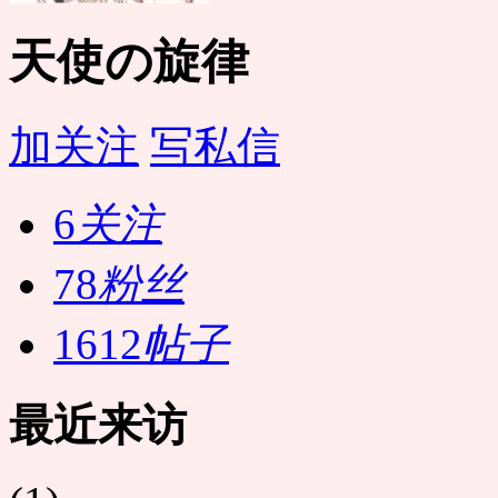
天使の旋律
加关注
写私信
6
关注
78
粉丝
1612
帖子
最近来访