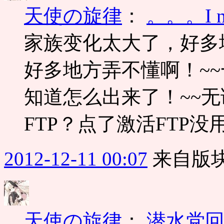
天使の旋律
：
。。。I ne
家族变化太大了，好多
好多地方弄不懂啊！~
知道怎么出来了！~~无
FTP？点了激活FTP没用
2012-12-11 00:07
来自版块
天使の旋律
：
潜水党