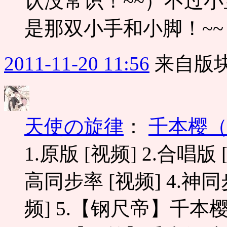
认没常识！~~）不过小
是那双小手和小脚！~~
2011-11-20 11:56
来自版块
天使の旋律
：
千本樱
1.原版 [视频] 2.合唱
高同步率 [视频] 4.
频] 5.【钢尺帝】千本