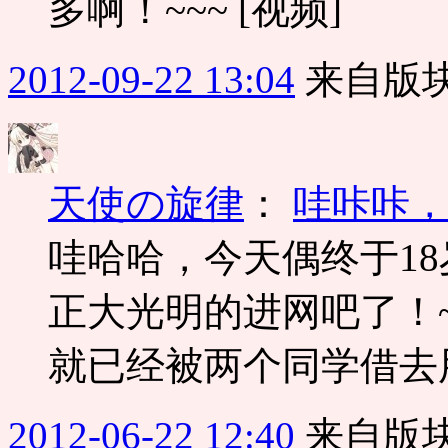
多啊！~~~ [视频]
2012-09-22 13:04
来自版块
天使の旋律
：
哇咔咔，
哇哈哈，今天偶终于1
正大光明的进网吧了！
就已经被两个同学借去
2012-06-22 12:40
来自版块